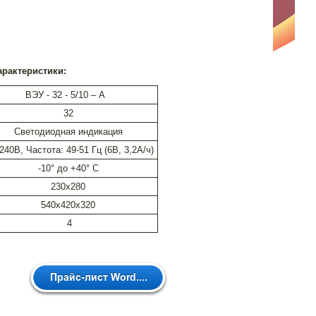
арактеристики:
ВЭУ - 32 - 5/10 – А
32
Светодиодная индикация
240В, Частота: 49-51 Гц (6В, 3,2А/ч)
-10° до +40° C
230x280
540х420х320
4