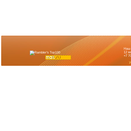
Наш 
12 м
+7 7
У