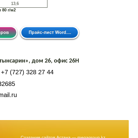
13,6
 80 г/м2
тынсарин», дом 26, офис 26Н
+7 (727) 328 27 44
32685
ail.ru
Создание сайтов
Астана — megagroup.kz