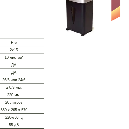
P-5
2х15
10 листов*
ДА
ДА
26/6 или 24/6
≥ 0,9 мм.
220 мм.
20 литров
350 х 265 х 570
220v/50Гц
55 дБ