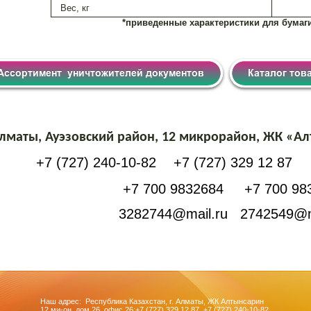
Вес, кг
*приведенные характеристики для бумаги
Алматы, Ауэзовский район, 12 микрорайон, ЖК «Ал
+7 (727) 240-10-82
+7 (727) 329 12 87
+7 700 9832684
+7 700 98
3282744@mail.ru
2742549@m
Наш адрес: Республика Казахстан, г. Алматы, ЖК Алтынсарин
12 ми-он, дом 26, офис 26:
+7 (727) 329 12 87
,
+7 (727) 240-10-82
,