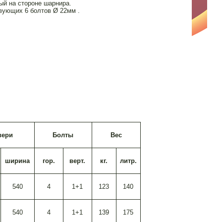
ый на стороне шарнира.
вующих 6 болтов Ø 22мм .
.
вери
Болты
Вес
ширина
гор.
верт.
кг.
литр.
540
4
1+1
123
140
540
4
1+1
139
175