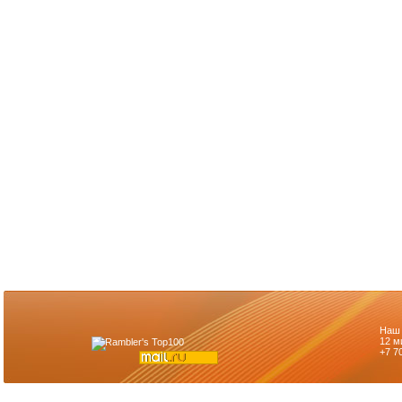
Наш 
12 м
+7 7