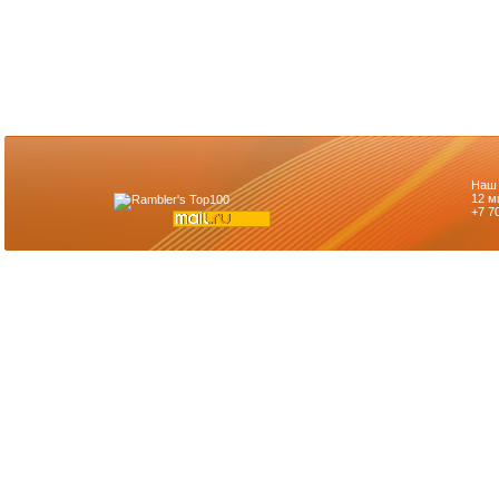
Наш 
12 м
+7 7